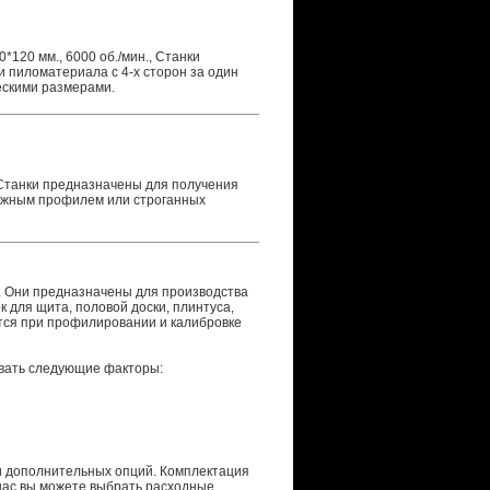
0*120 мм., 6000 об./мин., Станки
 пиломатериала с 4-х сторон за один
ескими размерами.
н. Станки предназначены для получения
ложным профилем или строганных
. Они предназначены для производства
 для щита, половой доски, плинтуса,
ются при профилировании и калибровке
вать следующие факторы:
 и дополнительных опций. Комплектация
 нас вы можете выбрать расходные