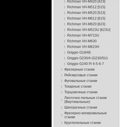
Richman VH-M420 [423]
Richman VH-M512 [515]
Richman VH-M520 [523]
Richman VH-M612 [615]
Richman VH-M620 [623]
Richman VH-M523U [623U]
Richman VH-M723U
Richman VH-M630
Richman VH-M623Н
Griggio G18/4E
Griggio G230/4 (G230/5U)
Griggio G240 P/ 4-5-6-7
Фрезерные станки
Рейсмусовые станки
Фуговальные станки
Токарные станки
Торцовочные станки
Ленточно-пильные станки
(Вертикальные)
Шипорезные станки
Фрезерно-копировальные
станки
Круглопильные станки