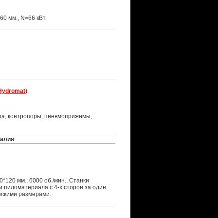
60 мм., N=66 кВт.
Hydromat)
ера, контропоры, пневмоприжимы,
талия
0*120 мм., 6000 об./мин., Станки
 пиломатериала с 4-х сторон за один
ескими размерами.