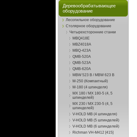
Деревообрабатывающее
оборудование
Лесопильное оборудование
Столярное оборудование
Четырехсторонние станки
MBQ418E
MBZ4018A
MBQ-423А
QMB-520A
QMB-523А
QMB-620A
MBW 523 B / MBW 623 B
M-250 (Компактный)
М-180 (4 шпинделя)
МХ 180 / МX 180-5 (4, 5
шпинделей)
MX 230 / МX 230-5 (4, 5
шпинделей)
V-HOLD MB (4 шпинделя)
V-HOLD MB (5 шпинделей)
V-HOLD MB (6 шпинделей)
Richman VH-M412 [415]