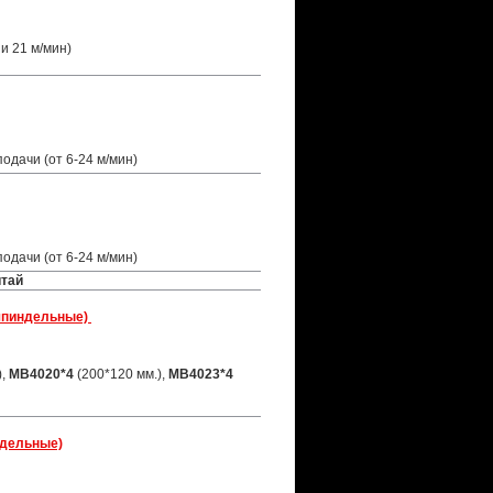
и 21 м/мин)
одачи (от 6-24 м/мин)
одачи (от 6-24 м/мин)
итай
шпиндельные)
),
MB4020*4
(200*120 мм.),
MB4023*4
ндельные)