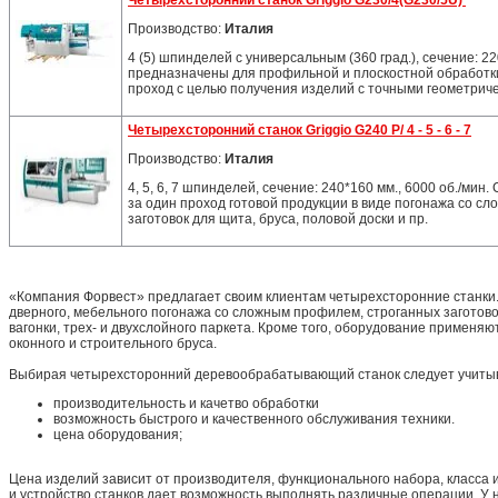
Четырехсторонний станок Griggio G230/4(G230/5U)
Производство:
Италия
4 (5) шпинделей с универсальным (360 град.), сечение: 22
предназначены для профильной и плоскостной обработки
проход с целью получения изделий c точными геометрич
Четырехсторонний станок Griggio G240 P/ 4 - 5 - 6 - 7
Производство:
Италия
4, 5, 6, 7 шпинделей, сечение: 240*160 мм., 6000 об./ми
за один проход готовой продукции в виде погонажа со с
заготовок для щита, бруса, половой доски и пр.
«Компания Форвест» предлагает своим клиентам четырехсторонние станки
дверного, мебельного погонажа со сложным профилем, строганных заготовок
вагонки, трех- и двухслойного паркета. Кроме того, оборудование применя
оконного и строительного бруса.
Выбирая четырехсторонний деревообрабатывающий станок следует учиты
производительность и качетво обработки
возможность быстрого и качественного обслуживания техники.
цена оборудования;
Цена изделий зависит от производителя, функционального набора, класса
и устройство станков дает возможность выполнять различные операции. У