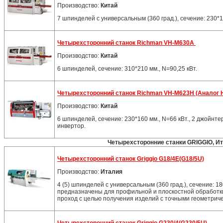
Производство:
Китай
7 шпинделей с универсальным (360 град.), сечение: 230*1
Четырехсторонний станок Richman VH-M630A
Производство:
Китай
6 шпинделей, сечение: 310*210 мм., N=90,25 кВт.
Четырехсторонний станок Richman VH-M623Н (Аналог 
Производство:
Китай
6 шпинделей, сечение: 230*160 мм., N=66 кВт., 2 джойнт
инвертор.
Четырехсторонние станки GRIGGIO, И
Четырехсторонний станок Griggio G18/4E(G18/5U)
Производство:
Италия
4 (5) шпинделей с универсальным (360 град.), сечение: 18
предназначены для профильной и плоскостной обработки
проход с целью получения изделий c точными геометрич