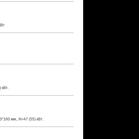
кВт
 кВт.
*160 мм., N=47 (55) кВт.