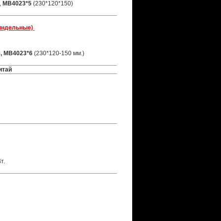
,
MB4023*5
(230*120*150)
пиндельные)
)
, MB4023*6
(230*120-150 мм.)
итай
т.