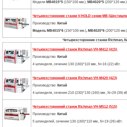
Модели
MB4015*5
(150*100 мм.),
MB4020*5
(200*120 мм.)
Четырехсторонние станки V-HOLD серии MB (Шестиш
Производство:
Китай
Модель MB4015*6
(150*100 мм.)
, MB4020*6
(200*120 мм.
Четырехсторонние станки Richman, К
Четырехсторонний станок Richman VH-M412 (415)
Производство:
Китай
4 шпинделя, сечение:130 (160)*110 мм., N=16 (22) кВт.
Четырехсторонний станок Richman VH-M420 (423)
Производство:
Китай
4 шпинделя, сечение:210 (230)*130 (160) мм., N=29 (39) кВ
Четырехсторонний станок Richman VH-M512 (515)
Производство:
Китай
5 шпинделей, сечение:130 (160)*110 мм., N=19 (26) кВт.