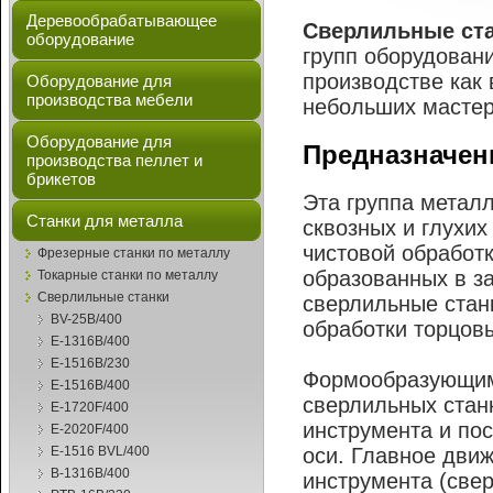
Деревообрабатывающее
Сверлильные ст
оборудование
групп оборудовани
производстве как
Оборудование для
производства мебели
небольших мастер
Оборудование для
Предназначен
производства пеллет и
брикетов
Эта группа метал
Станки для металла
сквозных и глухих
чистовой обработк
Фрезерные станки по металлу
образованных в за
Токарные станки по металлу
Сверлильные станки
сверлильные стан
BV-25B/400
обработки торцов
E-1316B/400
E-1516B/230
Формообразующими
Е-1516В/400
сверлильных стан
Е-1720F/400
инструмента и по
E-2020F/400
Е-1516 BVL/400
оси. Главное дви
B-1316B/400
инструмента (свер