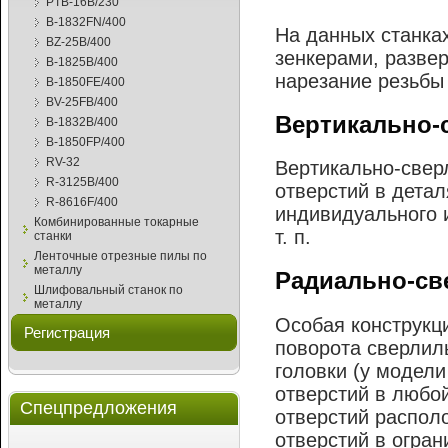
PTB-16B/230
B-1832FN/400
На данных станка
BZ-25B/400
зенкерами, разве
B-1825B/400
нарезание резьбы 
B-1850FE/400
BV-25FB/400
Вертикально-
B-1832B/400
B-1850FP/400
RV-32
Вертикально-свер
R-3125B/400
отверстий в дета
R-8616F/400
индивидуального 
Комбинированные токарные
т. п.
станки
Ленточные отрезные пилы по
металлу
Радиально-св
Шлифовальный станок по
металлу
Особая конструкц
Регистрация
поворота сверлил
головки (у модели
отверстий в любо
Спецпредложения
отверстий распол
отверстий в огран