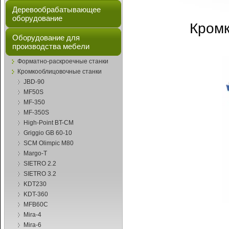
Деревообрабатывающее
оборудование
Кромк
Оборудование для
производства мебели
Форматно-раскроечные станки
Кромкооблицовочные станки
JBD-90
MF50S
MF-350
MF-350S
High-Point BT-CM
Griggio GB 60-10
SCM Olimpic M80
Margo-T
SIETRO 2.2
SIETRO 3.2
KDT230
KDT-360
MFB60C
Mira-4
Mira-6