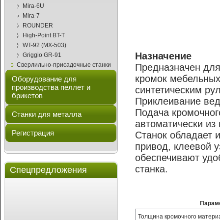
Mira-6U
Mira-7
ROUNDER
High-Point BT-T
WT-92 (MX-503)
Назначение
Griggio GR-91
Сверлильно-присадочные станки
Предназначен для
кромок мебельных
Оборудование для
производства пеллет и
синтетическим ру
брикетов
Приклеивание веде
Подача кромочног
Станки для металла
автоматически из 
Регистрация
Станок обладает 
привод, клеевой 
обеспечивают удо
станка.
Спецпредложения
Парам
Толщина кромочного матери