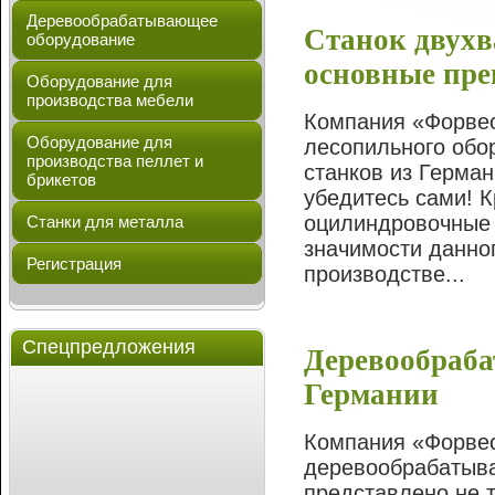
Деревообрабатывающее
Станок двухв
оборудование
основные пр
Оборудование для
производства мебели
Компания «Форвес
Оборудование для
лесопильного обо
производства пеллет и
станков из Герман
брикетов
убедитесь сами! 
оцилиндровочные 
Станки для металла
значимости данно
Регистрация
производстве...
Спецпредложения
Деревообраба
Германии
Компания «Форвес
деревообрабатыва
представлено не т